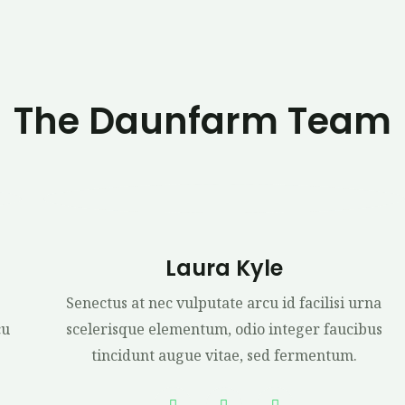
The Daunfarm Team
Laura Kyle
Senectus at nec vulputate arcu id facilisi urna
cu
scelerisque elementum, odio integer faucibus
tincidunt augue vitae, sed fermentum.
F
T
Y