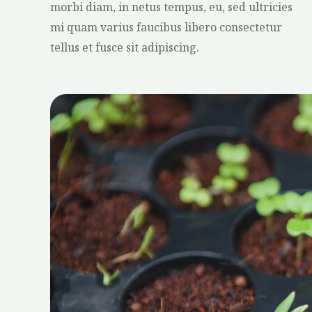
morbi diam, in netus tempus, eu, sed ultricies
mi quam varius faucibus libero consectetur
tellus et fusce sit adipiscing.