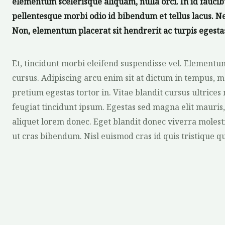
elementum scelerisque aliquam, nulla orci. In id fauci
pellentesque morbi odio id bibendum et tellus lacus. Ne
Non, elementum placerat sit hendrerit ac turpis egesta
Et, tincidunt morbi eleifend suspendisse vel. Elementu
cursus. Adipiscing arcu enim sit at dictum in tempus,
pretium egestas tortor in. Vitae blandit cursus ultrices
feugiat tincidunt ipsum. Egestas sed magna elit mauris, 
aliquet lorem donec. Eget blandit donec viverra molest
ut cras bibendum. Nisl euismod cras id quis tristique q