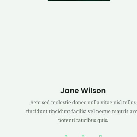
Jane Wilson
Sem sed molestie donec nulla vitae nisl tellus
tincidunt tincidunt facilisi vel neque mauris ar
potenti faucibus quis.
F
T
Y