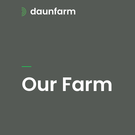
Skip
to
content
Our Farm