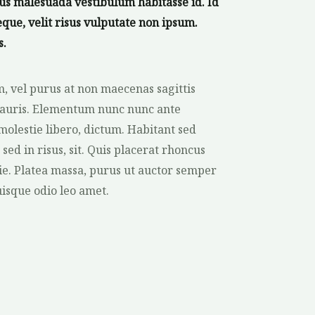
bus malesuada vestibulum habitasse id. Id
que, velit risus vulputate non ipsum.
s.
m, vel purus at non maecenas sagittis
 mauris. Elementum nunc nunc ante
 molestie libero, dictum. Habitant sed
sed in risus, sit. Quis placerat rhoncus
ie. Platea massa, purus ut auctor semper
uisque odio leo amet.